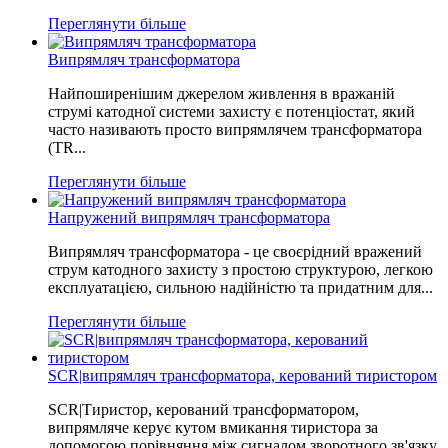
Переглянути більше
Випрямляч трансформатора
Найпоширенішим джерелом живлення в вражаній
струмі катодної системи захисту є потенціостат, який
часто називають просто випрямлячем трансформатора
(TR...
Переглянути більше
Напружений випрямляч трансформатора
Випрямляч трансформатора - це своєрідний вражений
струм катодного захисту з простою структурою, легкою
експлуатацією, сильною надійністю та придатним для...
Переглянути більше
SCR|випрямляч трансформатора, керований тиристором
SCR|Тиристор, керований трансформатором,
випрямляче керує кутом вмикання тиристора за
допомогою порівняння між сигналом зворотного зв'язку