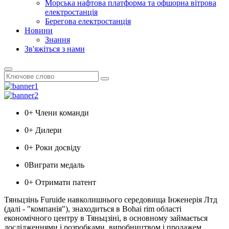
Морська нафтова платформа та офшорна вітрова
електростанція
Берегова електростанція
Новини
Знання
Зв'яжіться з нами
0
+ Члени команди
0
+ Дилери
0
+ Роки досвіду
0
Виграти медаль
0
+ Отримати патент
Тяньцзінь Furuide навколишнього середовища Інженерія Лтд
(далі - "компанія"), знаходиться в Bohai rim області
економічного центру в Тяньцзіні, в основному займається
дослідженнями і розробками, виробництвом і продажем