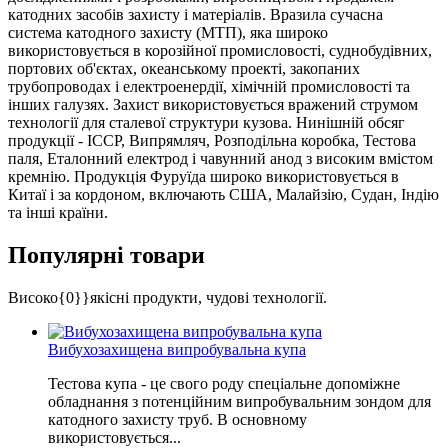
катодних засобів захисту і матеріалів. Вразила сучасна
система катодного захисту (МТП), яка широко
використовується в корозійної промисловості, суднобудівних,
портових об'єктах, океанському проекті, закопаних
трубопроводах і електроенердії, хімічній промисловості та
інших галузях. Захист використовується вражений струмом
технології для сталевої структури кузова. Нинішній обсяг
продукції - ICCP, Випрямляч, Розподільна коробка, Тестова
паля, Еталонний електрод і чавунний анод з високим вмістом
кремнію. Продукція Фуруїда широко використовується в
Китаї і за кордоном, включають США, Малайзію, Судан, Індію
та інші країни.
Популярні товари
Високо{0}}якісні продукти, чудові технології.
Вибухозахищена випробувальна купа
Тестова купа - це свого роду спеціальне допоміжне
обладнання з потенційним випробувальним зондом для
катодного захисту труб. В основному
використовується...