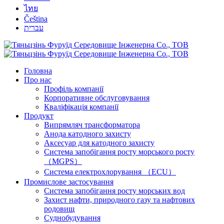
ไทย
Čeština
עברית
Головна
Про нас
Профіль компанії
Корпоративне обслуговування
Кваліфікація компанії
Продукт
Випрямляч трансформатора
Анода катодного захисту
Аксесуар для катодного захисту
Система запобігання росту морського росту
（MGPS）
Система електрохлорування （ECU）
Промислове застосування
Система запобігання росту морських вод
Захист нафти, природного газу та нафтових
родовищ
Суднобудування