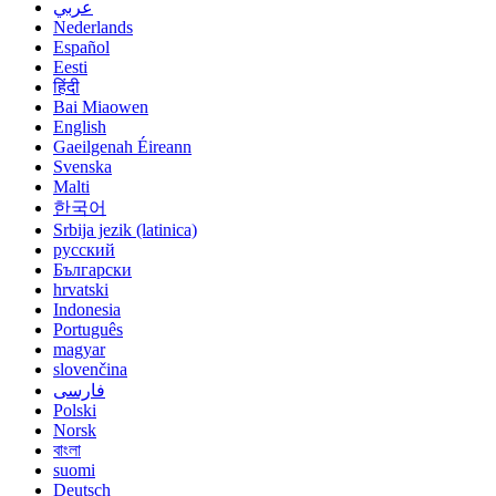
عربي
Nederlands
Español
Eesti
हिंदी
Bai Miaowen
English
Gaeilgenah Éireann
Svenska
Malti
한국어
Srbija jezik (latinica)
русский
Български
hrvatski
Indonesia
Português
magyar
slovenčina
فارسی
Polski
Norsk
বাংলা
suomi
Deutsch