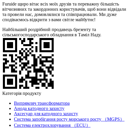
Furuide щиро вітає всіх моїх друзів та переважну більшість
вітчизняних та закордонних користувачів, щоб вони відвідали
та провели нас, домовлялися та співпрацювали. Ми дуже
сподіваємось відкрити з вами світле майбутнє!
Найбільший роздрібний продавець брезенту та
сільськогосподарського обладнання в Таміл Наду.
Категорія продукту
Випрямляч трансформатора
Анода катодного захисту
Аксесуар для катодного захисту
Система запобігання росту морського росту （MGPS）
Система електрохлорування （ECU）