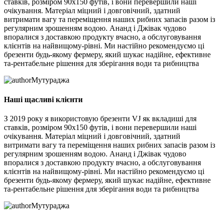
ставків, розміром 90x150 футів, і вони перевершили наші
очікування. Матеріал міцний і довговічний, здатний
витримати вагу та переміщення наших рибних запасів разом із
регулярним зрошенням водою. Ананд і Джівак чудово
впоралися з доставкою продукту вчасно, а обслуговування
клієнтів на найвищому-рівні. Ми настійно рекомендуємо ці
брезенти будь-якому фермеру, який шукає надійне, ефективне
та-рентабельне рішення для зберігання води та рибництва
Мутураджа
Наші щасливі клієнти
З 2019 року я використовую брезенти VJ як вкладиші для
ставків, розміром 90x150 футів, і вони перевершили наші
очікування. Матеріал міцний і довговічний, здатний
витримати вагу та переміщення наших рибних запасів разом із
регулярним зрошенням водою. Ананд і Джівак чудово
впоралися з доставкою продукту вчасно, а обслуговування
клієнтів на найвищому-рівні. Ми настійно рекомендуємо ці
брезенти будь-якому фермеру, який шукає надійне, ефективне
та-рентабельне рішення для зберігання води та рибництва
Мутураджа