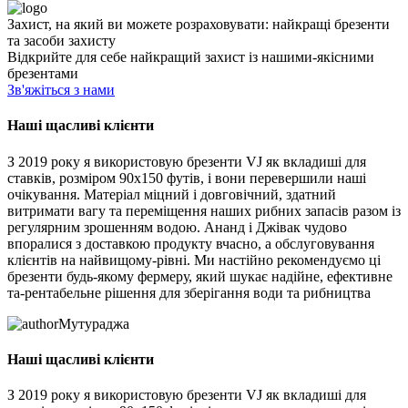
Захист, на який ви можете розраховувати: найкращі брезенти
та засоби захисту
Відкрийте для себе найкращий захист із нашими-якісними
брезентами
Зв'яжіться з нами
Наші щасливі клієнти
З 2019 року я використовую брезенти VJ як вкладиші для
ставків, розміром 90x150 футів, і вони перевершили наші
очікування. Матеріал міцний і довговічний, здатний
витримати вагу та переміщення наших рибних запасів разом із
регулярним зрошенням водою. Ананд і Джівак чудово
впоралися з доставкою продукту вчасно, а обслуговування
клієнтів на найвищому-рівні. Ми настійно рекомендуємо ці
брезенти будь-якому фермеру, який шукає надійне, ефективне
та-рентабельне рішення для зберігання води та рибництва
Мутураджа
Наші щасливі клієнти
З 2019 року я використовую брезенти VJ як вкладиші для