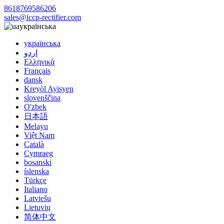
8618769586206
sales@iccp-rectifier.com
українська
українська
اردو
Ελληνικά
Français
dansk
Kreyòl Ayisyen
slovenščina
O'zbek
日本語
Melayu
Việt Nam
Català
Cymraeg
bosanski
íslenska
Türkçe
Italiano
Latviešu
Lietuvių
简体中文